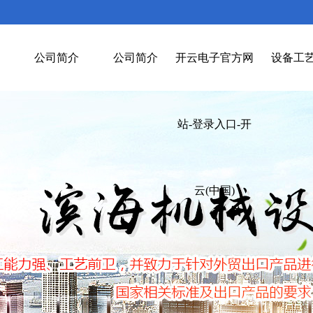
公司简介
公司简介
开云电子官方网
设备工
站-登录入口-开
云(中国)