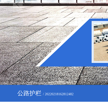
公路护栏
/ 20220218162812482