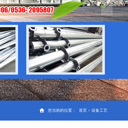
您当前的位置：
首页
>
设备工艺