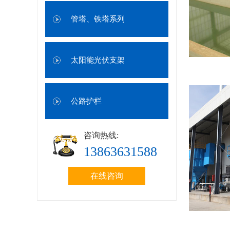
管塔、铁塔系列
太阳能光伏支架
公路护栏
咨询热线:
13863631588
在线咨询