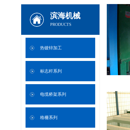
滨海机械
PRODUCTS
热镀锌加工
标志杆系列
电缆桥架系列
格栅系列