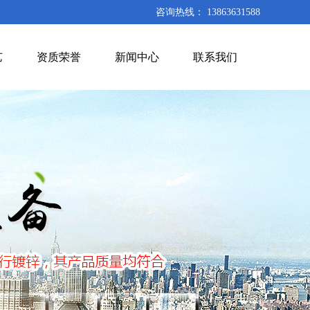
咨询热线： 13863631588
艺
资质荣誉
新闻中心
联系我们