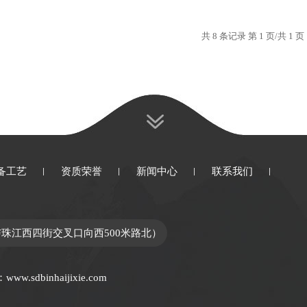
共 8 条记录 第 1 页/共 1 页
备工艺
资质荣誉
新闻中心
联系我们
与珠江西四街交叉口向西500米路北）
dbinhaijixie.com