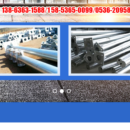
1
2
3