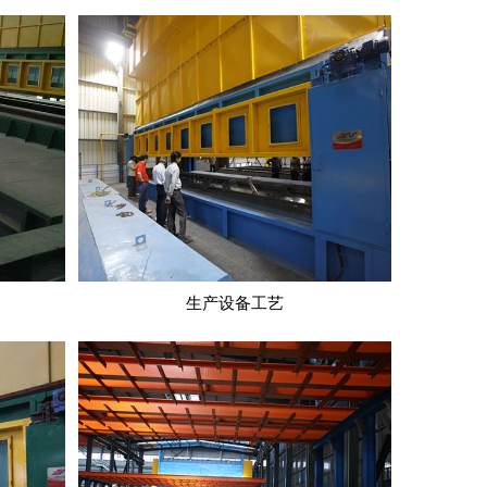
生产设备工艺