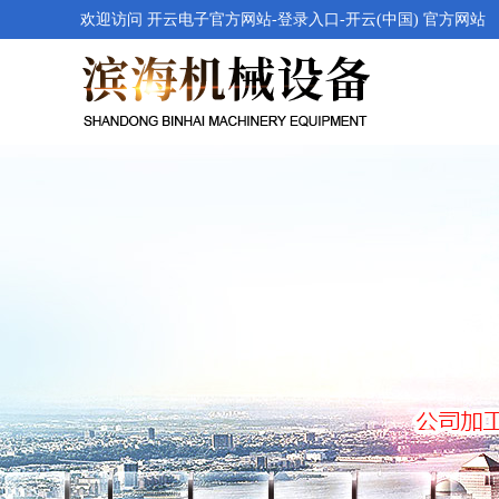
欢迎访问 开云电子官方网站-登录入口-开云(中国) 官方网站