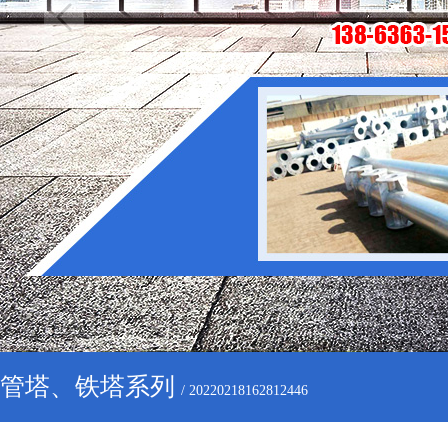
管塔、铁塔系列
/ 20220218162812446