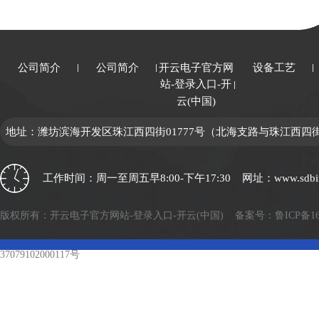
公司简介
公司简介
开云电子官方网
设备工艺
站-登录入口-开
云(中国)
地址：潍坊滨海开发区珠江西四街01777号（北海支路与珠江西四街
工作时间：周一至周五早8:00-下午17:30 网址：www.sdbinhai
版权所有：开云电子官方网站-登录入口-开云(中国) 备案号：鲁ICP备160
37079102000117号