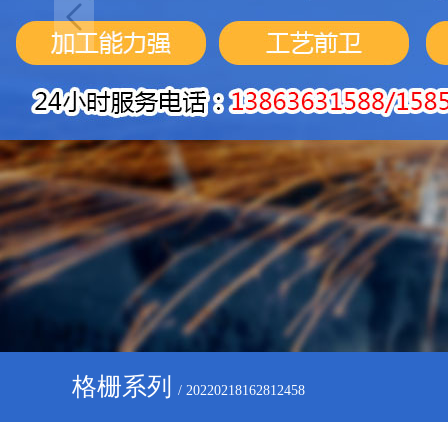
格栅系列
/ 20220218162812458