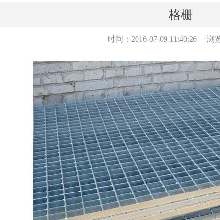
格栅
时间：2016-07-09 11:40:26
浏览