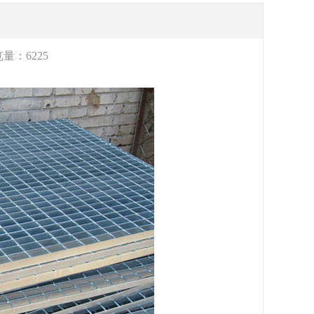
量：6225