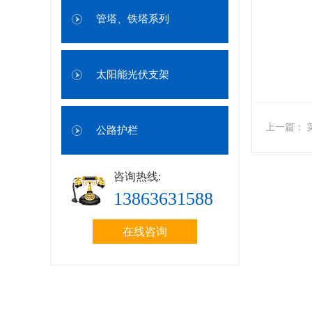
管塔、铁塔系列
太阳能光伏支架
上一篇：
公路护栏
咨询热线:
13863631588
在线咨询