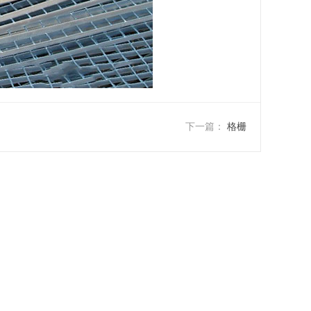
下一篇：
格栅