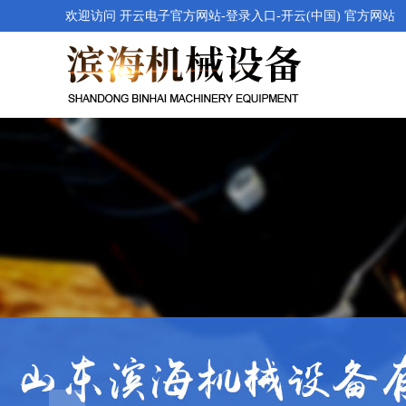
欢迎访问 开云电子官方网站-登录入口-开云(中国) 官方网站