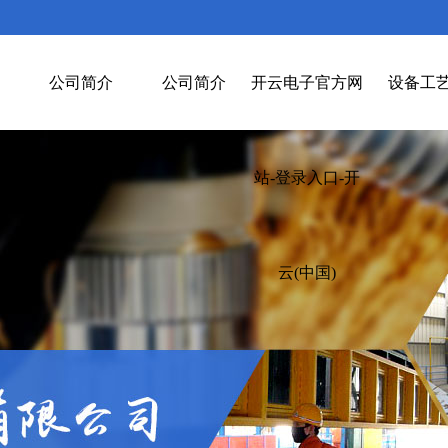
公司简介
公司简介
开云电子官方网
设备工
站-登录入口-开
云(中国)