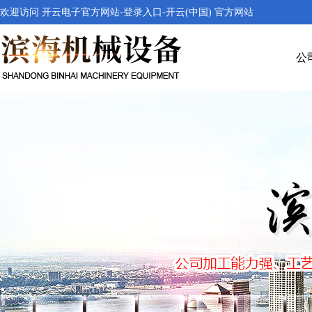
欢迎访问 开云电子官方网站-登录入口-开云(中国) 官方网站
公