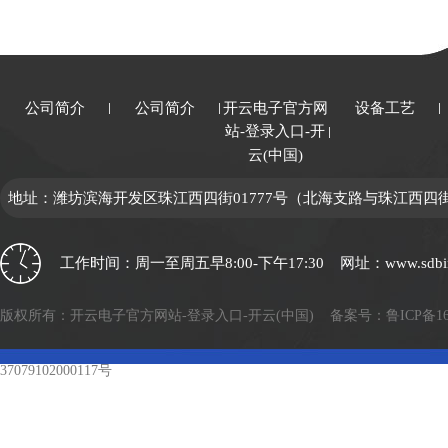
公司简介
公司简介
开云电子官方网
设备工艺
站-登录入口-开
云(中国)
地址：潍坊滨海开发区珠江西四街01777号（北海支路与珠江西四街
工作时间：周一至周五早8:00-下午17:30 网址：www.sdbinhai
版权所有：开云电子官方网站-登录入口-开云(中国) 备案号：鲁ICP备160
37079102000117号